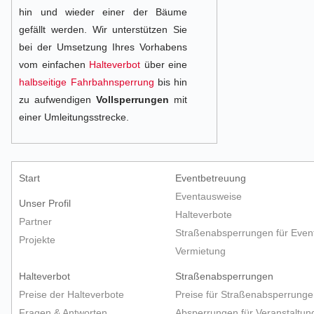
hin und wieder einer der Bäume
gefällt werden. Wir unterstützen Sie
bei der Umsetzung Ihres Vorhabens
vom einfachen
Halteverbot
über eine
halbseitige Fahrbahnsperrung
bis hin
zu aufwendigen
Vollsperrungen
mit
einer Umleitungsstrecke.
Start
Eventbetreuung
Eventausweise
Unser Profil
Halteverbote
Partner
Straßenabsperrungen für Even
Projekte
Vermietung
Halteverbot
Straßenabsperrungen
Preise der Halteverbote
Preise für Straßenabsperrunge
Fragen & Antworten
Absperrungen für Veranstaltun