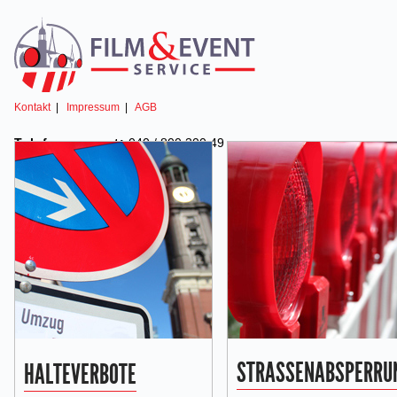
Kontakt
|
Impressum
|
AGB
Telefonsupport:
040 / 800 300 49
STRASSENABSPERRU
HALTEVERBOTE